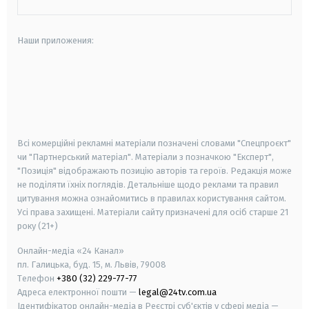
Наши приложения:
android
apple
smart tv
samsung smart tv
Всі комерційні рекламні матеріали позначені словами "Спецпроєкт"
чи "Партнерський матеріал". Матеріали з позначкою "Експерт",
"Позиція" відображають позицію авторів та героїв. Редакція може
не поділяти їхніх поглядів. Детальніше щодо реклами та правил
цитування можна ознайомитись в правилах користування сайтом.
Усі права захищені.
Матеріали сайту призначені для осіб старше
21
року (21+)
Онлайн-медіа «24 Канал»
пл. Галицька, буд. 15, м. Львів, 79008
Телефон
+380 (32) 229-77-77
Адреса електронної пошти —
legal@24tv.com.ua
Ідентифікатор онлайн-медіа в Реєстрі суб'єктів у сфері медіа —