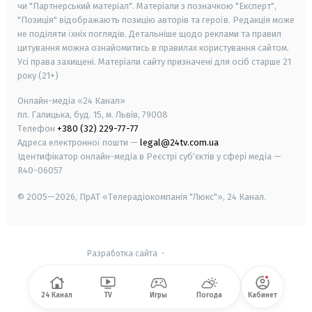
чи "Партнерський матеріал". Матеріали з позначкою "Експерт",
"Позиція" відображають позицію авторів та героїв. Редакція може
не поділяти їхніх поглядів. Детальніше щодо реклами та правил
цитування можна ознайомитись в правилах користування сайтом.
Усі права захищені.
Матеріали сайту призначені для осіб старше
21
року (21+)
Онлайн-медіа «24 Канал»
пл. Галицька, буд. 15, м. Львів, 79008
Телефон
+380 (32) 229-77-77
Адреса електронної пошти —
legal@24tv.com.ua
Ідентифікатор онлайн-медіа в Реєстрі суб'єктів у сфері медіа —
R40-06057
© 2005—2026,
ПрАТ «Телерадіокомпанія "Люкс"», 24 Канал.
Разработка сайта
-
24 Канал
TV
Игры
Погода
Кабинет