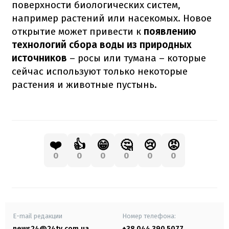
поверхности биологических систем,
например растений или насекомых. Новое
открытие может привести к
появлению
технологий сбора воды из природных
источников
– росы или тумана – которые
сейчас используют только некоторые
растения и животные пустынь.
❤️
👍
😁
🤔
😢
😡
0
0
0
0
0
0
E-mail редакции
Номер телефона:
news24@24tv.com.ua
+38 044 390 5077