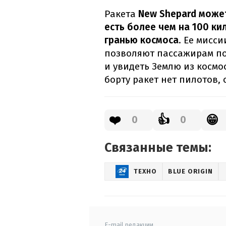
Ракета
New Shepard может
есть более чем на 100 ки
гранью космоса
. Ее мисси
позволяют пассажирам по
и увидеть Землю из косм
борту ракет нет пилотов,
❤️
👍
😁
0
0
Связанные темы:
ТЕХНО
BLUE ORIGIN
E-mail редакции