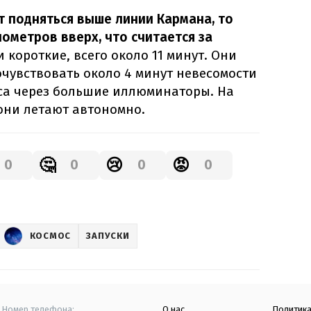
 подняться выше линии Кармана, то
лометров вверх, что считается за
и короткие, всего около 11 минут. Они
чувствовать около 4 минут невесомости
оса через большие иллюминаторы. На
 они летают автономно.
🤔
😢
😡
0
0
0
0
КОСМОС
ЗАПУСКИ
Номер телефона:
О нас
Политик