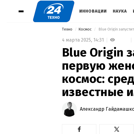
ИННОВАЦИИ
НАУКА
Техно
Космос
4 марта 2025,
14:31
Blue Origin 
первую жен
космос: сре
известные 
Александр Гайдамашк