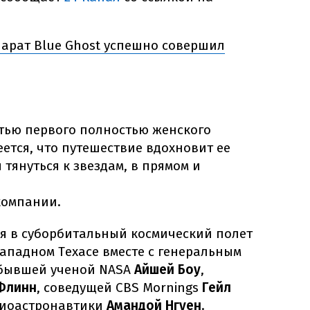
арат Blue Ghost успешно совершил
стью первого полностью женского
еется, что путешествие вдохновит ее
ы тянуться к звездам, в прямом и
компании.
ся в суборбитальный космический полет
 Западном Техасе вместе с генеральным
 бывшей ученой NASA
Айшей Боу
,
Флинн
, соведущей CBS Mornings
Гейл
биоастронавтики
Амандой Нгуен
.