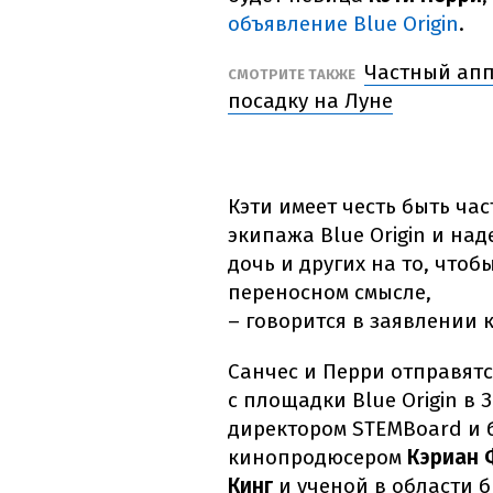
объявление Blue Origin
.
Частный апп
СМОТРИТЕ ТАКЖЕ
посадку на Луне
Кэти имеет честь быть ча
экипажа Blue Origin и над
дочь и других на то, чтоб
переносном смысле,
– говорится в заявлении 
Санчес и Перри отправят
с площадки Blue Origin в
директором STEMBoard и
кинопродюсером
Кэриан 
Кинг
и ученой в области 