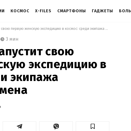
ИИ
КОСМОС
X-FILES
СМАРТФОНЫ
ГАДЖЕТЫ
БОЛ
 Blue Origin запустит свою первую женскую экспедицию в космос: среди экипажа известные имена 
3 мин
запустит свою
скую экспедицию в
ди экипажа
имена
о