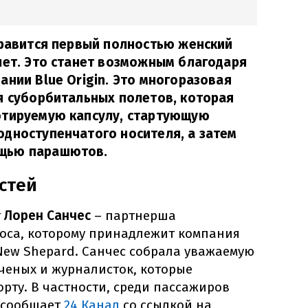
правится первый полностью женский
лет. Это станет возможным благодаря
ании Blue Origin. Это многоразовая
я суборбитальных полетов, которая
отируемую капсулу, стартующую
дноступенчатого носителя, а затем
щью парашютов.
стей
т
Лорен Санчес
– партнерша
оса, которому принадлежит компания
а New Shepard. Санчес собрала уважаемую
ченых и журналисток, которые
орту. В частности, среди пассажиров
, сообщает
24 Канал
со ссылкой на