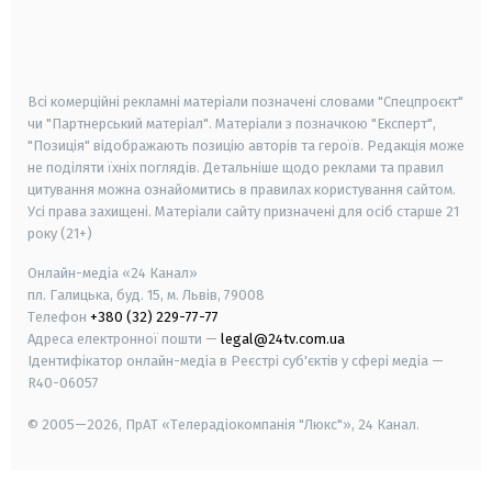
android
apple
smart tv
samsung smart tv
Всі комерційні рекламні матеріали позначені словами "Спецпроєкт"
чи "Партнерський матеріал". Матеріали з позначкою "Експерт",
"Позиція" відображають позицію авторів та героїв. Редакція може
не поділяти їхніх поглядів. Детальніше щодо реклами та правил
цитування можна ознайомитись в правилах користування сайтом.
Усі права захищені.
Матеріали сайту призначені для осіб старше
21
року (21+)
Онлайн-медіа «24 Канал»
пл. Галицька, буд. 15, м. Львів, 79008
Телефон
+380 (32) 229-77-77
Адреса електронної пошти —
legal@24tv.com.ua
Ідентифікатор онлайн-медіа в Реєстрі суб'єктів у сфері медіа —
R40-06057
© 2005—2026,
ПрАТ «Телерадіокомпанія "Люкс"», 24 Канал.