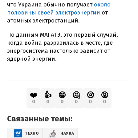
что Украина обычно получает
около
половины своей электроэнергии
от
атомных электростанций.
По данным МАГАТЭ, это первый случай,
когда война разразилась в месте, где
энергосистема настолько зависит от
ядерной энергии.
❤️
👍
😁
🤔
😢
😡
0
0
0
0
0
0
Связанные темы:
ТЕХНО
НАУКА