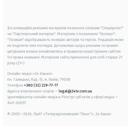
android
apple
smart tv
samsung smart tv
Всі комерційні рекламні матеріали позначені словами "Спецпроєкт"
чи "Партнерський матеріал". Матеріали з позначкою "Експерт",
"Позиція" відображають позицію авторів та героїв. Редакція може
не поділяти їхніх поглядів. Детальніше щодо реклами та правил
цитування можна ознайомитись в правилах користування сайтом.
Усі права захищені.
Матеріали сайту призначені для осіб старше
21
року (21+)
Онлайн-медіа «24 Канал»
пл. Галицька, буд. 15, м. Львів, 79008
Телефон
+380 (32) 229-77-77
Адреса електронної пошти —
legal@24tv.com.ua
Ідентифікатор онлайн-медіа в Реєстрі суб'єктів у сфері медіа —
R40-06057
© 2005—2026,
ПрАТ «Телерадіокомпанія "Люкс"», 24 Канал.