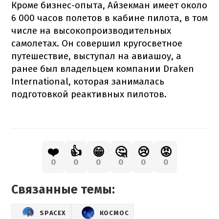
Кроме бизнес-опыта, Айзекман имеет около
6 000 часов полетов в кабине пилота, в том
числе на высокопроизводительных
самолетах. Он совершил кругосветное
путешествие, выступал на авиашоу, а
ранее был владельцем компании Draken
International, которая занималась
подготовкой реактивных пилотов.
❤️
👍
😁
🤔
😢
😡
0
0
0
0
0
0
Связанные темы:
SPACEX
КОСМОС