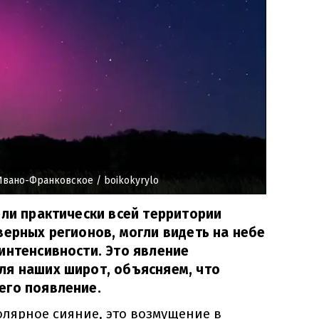
 Ивано-Франковское
/ boikokyrylo
ели практически всей территории
верных регионов, могли видеть на небе
интенсивности. Это явление
ля наших широт, объясняем, что
его появление.
полярное сияние, это возмущение в