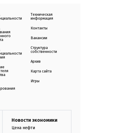
а
Техническая
нциальности
информация
а
Контакты
ования
енного
Вакансии
та
Структура
а
собственности
нциальности
ния
Архив
ние
ателя
Карта сайта
тва
Игры
ирования
Новости экономики
Цена нефти