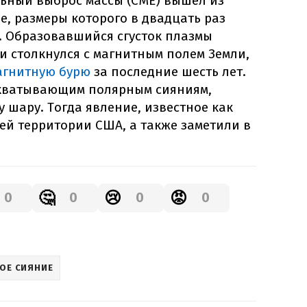
ьный выброс массы (CME) вышел из
е, размеры которого в двадцать раз
 Образовавшийся сгусток плазмы
и столкнулся с магнитным полем Земли,
агнитную бурю
за последние шесть лет.
ахватывающим полярным сияниям,
 шару. Тогда явление, известное как
ей территории США, а также заметили в
🤔
😢
😡
0
0
0
0
ОЕ СИЯНИЕ