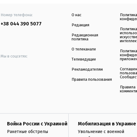
Номер телефона:
О нас
Политик
конфиде
+38 044 390 5077
Редакция
Политик
использ
Редакционная
искусств
политика
интеллек
О телеканале
Политик
конфиде
Мы в соцсетях:
приложе
Телеведущие
Соглаше
Рекламодателям
пользов
Сообщес
Правила пользования
Правила
коммент
Война России с Украиной
Мобилизация в Украине
Ракетные обстрелы
Увольнение с военной