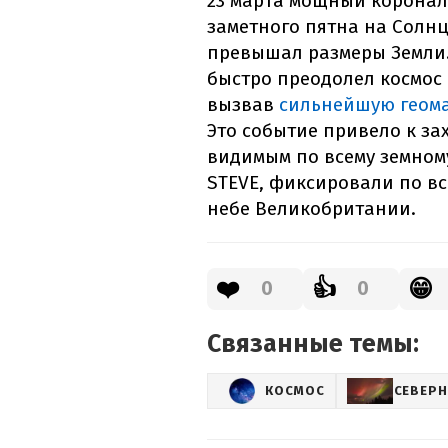
23 марта мощный коронал
заметного пятна на Солнц
превышал размеры Земли.
быстро преодолел космос 
вызвав
сильнейшую геом
Это событие привело к з
видимым по всему земному
STEVE, фиксировали по вс
небе Великобритании.
❤️
👍
😁
0
0
Связанные темы:
КОСМОС
СЕВЕРН