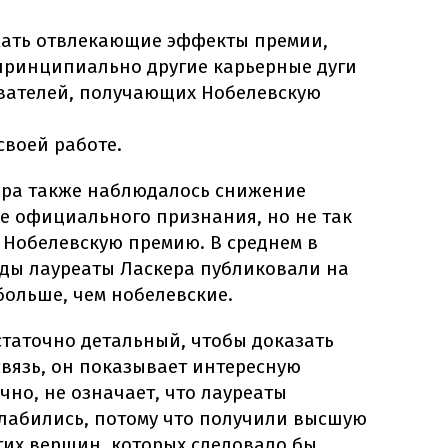
жать отвлекающие эффекты премии,
принципиально другие карьерные дуги
вателей, получающих Нобелевскую
своей работе.
ера также наблюдалось снижение
е официального признания, но не так
 Нобелевскую премию. В среднем в
еды лауреаты Ласкера публиковали на
больше, чем нобелевские.
статочно детальный, чтобы доказать
вязь, он показывает интересную
чно, не означает, что лауреаты
лабились, потому что получили высшую
гих вершин, которых следовало бы