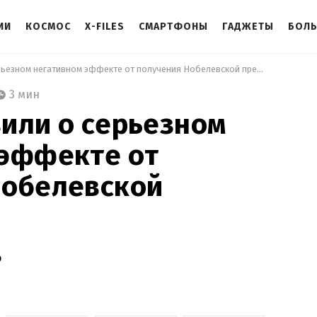
ИИ
КОСМОС
X-FILES
СМАРТФОНЫ
ГАДЖЕТЫ
БОЛ
 Ученые заявили о серьезном негативном эффекте от получения Нобелевской премии 
3 мин
или о серьезном
 эффекте от
Нобелевской
о