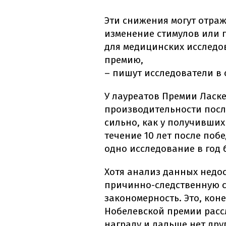
Эти снижения могут отра
изменение стимулов или 
для медицинских исследо
премию,
– пишут исследователи в 
У лауреатов Премии Ласк
производительности посл
сильно, как у получивших
течение 10 лет после поб
одно исследование в год 
Хотя анализ данных недо
причинно-следственную с
закономерность. Это, коне
Нобелевской премии расс
награду и дальше нет дру