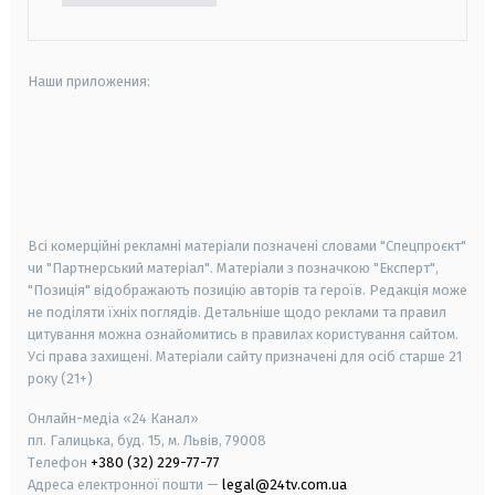
Наши приложения:
android
apple
smart tv
samsung smart tv
Всі комерційні рекламні матеріали позначені словами "Спецпроєкт"
чи "Партнерський матеріал". Матеріали з позначкою "Експерт",
"Позиція" відображають позицію авторів та героїв. Редакція може
не поділяти їхніх поглядів. Детальніше щодо реклами та правил
цитування можна ознайомитись в правилах користування сайтом.
Усі права захищені.
Матеріали сайту призначені для осіб старше
21
року (21+)
Онлайн-медіа «24 Канал»
пл. Галицька, буд. 15, м. Львів, 79008
Телефон
+380 (32) 229-77-77
Адреса електронної пошти —
legal@24tv.com.ua