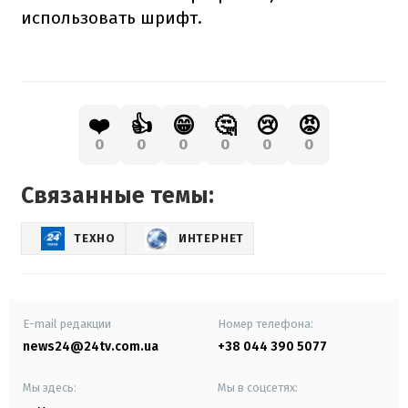
использовать шрифт.
❤️
👍
😁
🤔
😢
😡
0
0
0
0
0
0
Связанные темы:
ТЕХНО
ИНТЕРНЕТ
E-mail редакции
Номер телефона:
news24@24tv.com.ua
+38 044 390 5077
Мы здесь:
Мы в соцсетях: