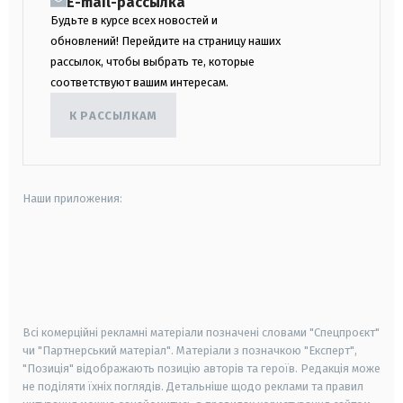
E-mail-рассылка
Будьте в курсе всех новостей и
обновлений! Перейдите на страницу наших
рассылок, чтобы выбрать те, которые
соответствуют вашим интересам.
К РАССЫЛКАМ
Наши приложения:
android
apple
smart tv
samsung smart tv
Всі комерційні рекламні матеріали позначені словами "Спецпроєкт"
чи "Партнерський матеріал". Матеріали з позначкою "Експерт",
"Позиція" відображають позицію авторів та героїв. Редакція може
не поділяти їхніх поглядів. Детальніше щодо реклами та правил