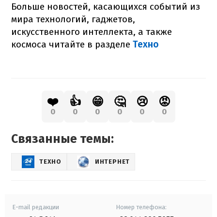
Больше новостей, касающихся событий из
мира технологий, гаджетов,
искусственного интеллекта, а также
космоса читайте в разделе
Техно
❤️
👍
😁
🤔
😢
😡
0
0
0
0
0
0
Связанные темы:
ТЕХНО
ИНТЕРНЕТ
E-mail редакции
Номер телефона: