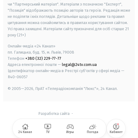
чи "Партнерський матеріал". Матеріали з позначкою "Експерт",
"Позиція" відображають позицію авторів та героїв. Редакція може
не поділяти їхніх поглядів. Детальніше щодо реклами та правил
цитування можна ознайомитись в правилах користування сайтом.
Усі права захищені.
Матеріали сайту призначені для осіб старше
21
року (21+)
Онлайн-медіа «24 Канал»
пл. Галицька, буд. 15, м. Львів, 79008
Телефон
+380 (32) 229-77-77
Адреса електронної пошти —
legal@24tv.com.ua
Ідентифікатор онлайн-медіа в Реєстрі суб'єктів у сфері медіа —
R40-06057
© 2005—2026,
ПрАТ «Телерадіокомпанія "Люкс"», 24 Канал.
Разработка сайта
-
24 Канал
TV
Игры
Погода
Кабинет