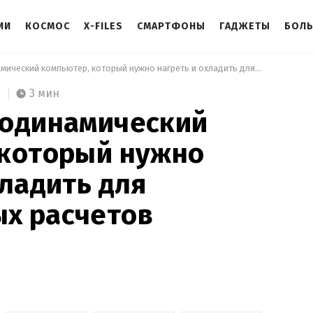
ИИ
КОСМОС
X-FILES
СМАРТФОНЫ
ГАДЖЕТЫ
БОЛ
 Создан термодинамический компьютер, который нужно нагреть и охладить для эффективных расчетов 
3 мин
модинамический
 который нужно
хладить для
х расчетов