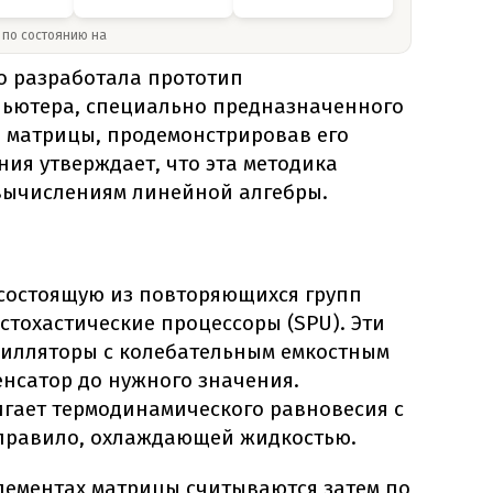
» по состоянию на
о разработала прототип
пьютера, специально предназначенного
 матрицы, продемонстрировав его
ия утверждает, что эта методика
вычислениям линейной алгебры.
 состоящую из повторяющихся групп
 стохастические процессоры (SPU). Эти
цилляторы с колебательным емкостным
енсатор до нужного значения.
игает термодинамического равновесия с
правило, охлаждающей жидкостью.
лементах матрицы считываются затем по