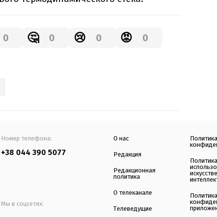
🤔
😢
😡
0
0
0
0
Номер телефона:
О нас
Политик
конфиде
+38 044 390 5077
Редакция
Политик
использ
Редакционная
искусств
политика
интеллек
О телеканале
Политик
конфиде
Мы в соцсетях:
приложе
Телеведущие