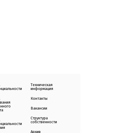
а
Техническая
нциальности
информация
а
Контакты
ования
енного
Вакансии
та
Структура
а
собственности
нциальности
ния
Архив