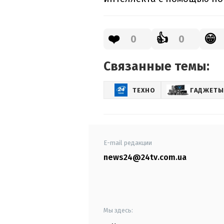
❤️
👍
😁
0
0
Связанные темы:
ТЕХНО
ГАДЖЕТЫ
E-mail редакции
news24@24tv.com.ua
Мы здесь: