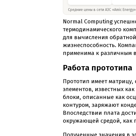
Средние цены в сети АЗС «Amic Energy
Normal Computing успешн
термодинамического ком
для вычисления обратной
жизнеспособность. Компан
применима к различным 
Работа прототипа
Прототип имеет матрицу,
элементов, известных как
блоки, описанные как ос
контуром, заряжают конд
Впоследствии плата дост
окружающей средой, как 
Полученные значения в э