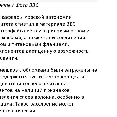
ины / Фото BBC
с кафедры морской автономии
итета отметил в материале BBC
нтерфейса между акриловым окном и
рышками, а также зоны соединения
ном и титановыми фланцами.
мпонентов дает ценную возможность
ования.
мешков с обломками были загружены на
 содержатся куски самого корпуса из
дователи сосредоточятся на
ентов на наличии признаков
деления слоев волокна, особенно в
нцами. Такое расслоение может
ьном давлении.