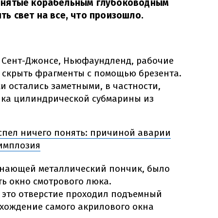
днятые корабельным глубоководным
ь свет на все, что произошло.
 Сент-Джонсе, Ньюфаундленд, рабочие
 скрыть фрагменты с помощью брезента.
 остались заметными, в частности,
шка цилиндрической субмарины из
спел ничего понять: причиной аварии
 имплозия
инающей металлический пончик, было
ть окно смотрового люка.
з это отверстие проходил подъемный
ахождение самого акрилового окна