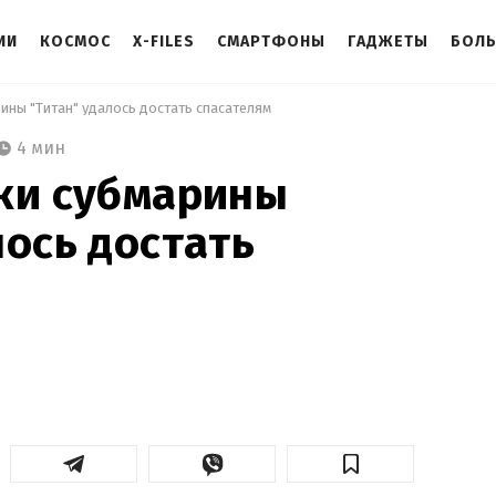
ИИ
КОСМОС
X-FILES
СМАРТФОНЫ
ГАДЖЕТЫ
БОЛ
рины "Титан" удалось достать спасателям 
4 мин
ки субмарины
лось достать