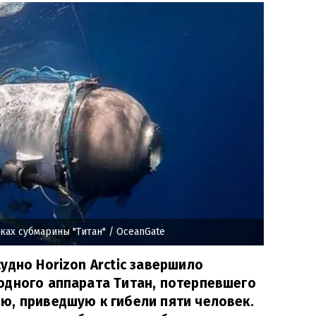
ках субмарины "Титан"
/ OceanGate
удно Horizon Arctic завершило
одного аппарата Титан, потерпевшего
ю, приведшую к гибели пяти человек.