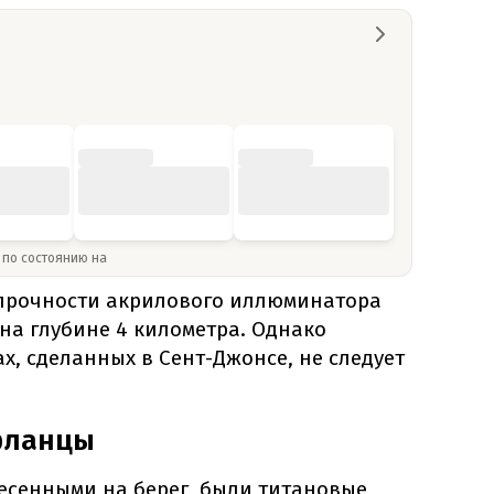
» по состоянию на
 прочности акрилового иллюминатора
на глубине 4 километра. Однако
ах, сделанных в Сент-Джонсе, не следует
фланцы
есенными на берег, были титановые