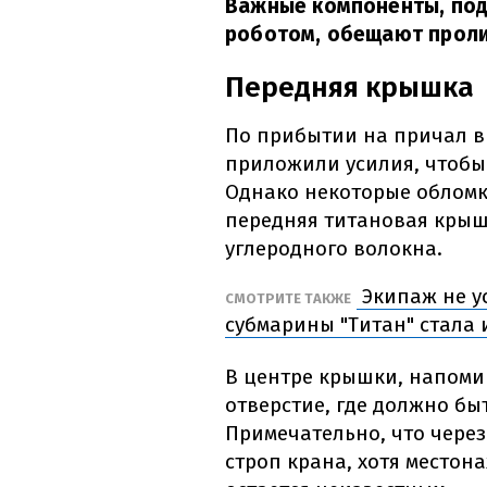
Важные компоненты, по
роботом, обещают пролит
Передняя крышка
По прибытии на причал в
приложили усилия, чтобы
Однако некоторые обломки
передняя титановая кры
углеродного волокна.
Экипаж не у
СМОТРИТЕ ТАКЖЕ
субмарины "Титан" стала
В центре крышки, напом
отверстие, где должно бы
Примечательно, что чере
строп крана, хотя местон