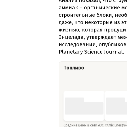
Анализ показал, что стру
аммиак – органические м
строительные блоки, нео
даже, что некоторые из э
жизнью, которая продуци
Энцелада, утверждает ме
исследовании, опубликов
Planetary Science Journal.
Топливо
Средние цены в сети АЗС «Amic Energy