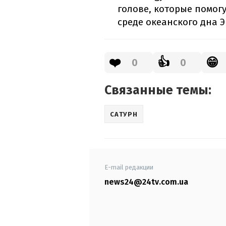
голове, которые помог
среде океанского дна 
❤️
👍
😁
0
0
Связанные темы:
САТУРН
E-mail редакции
news24@24tv.com.ua