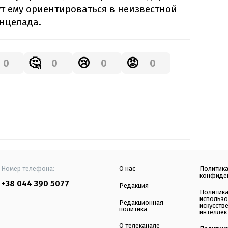
ут ему ориентироваться в неизвестной
Энцелада.
🤔
😢
😡
0
0
0
0
Номер телефона:
О нас
Политик
конфиде
+38 044 390 5077
Редакция
Политик
использ
Редакционная
искусств
политика
интеллек
О телеканале