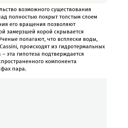
ельство возможного существования
лад полностью покрыт толстым слоем
ения его вращения позволяют
той замерзшей корой скрывается
Ученые полагают, что всплески воды,
assini, происходят из гидротермальных
 – эта гипотеза подтверждается
спространенного компонента
фах пара.