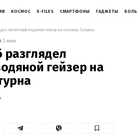
ИИ
КОСМОС
X-FILES
СМАРТФОНЫ
ГАДЖЕТЫ
БОЛ
дел гигантский водяной гейзер на спутнике Сатурна 
3 мин
 разглядел
водяной гейзер на
турна
о