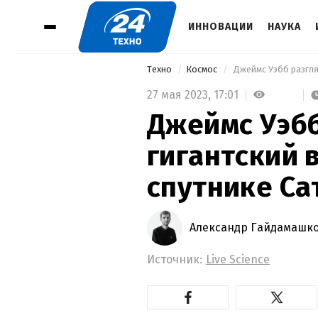
ИННОВАЦИИ
НАУКА
Техно
Космос
 Джеймс Уэбб разгля
27 мая 2023,
17:01
Джеймс Уэбб
гигантский 
спутнике Са
Александр Гайдамашк
Источник:
Live Science