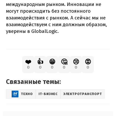
международным рынком. Инновации не
могут происходить без постоянного
взаимодействия с рынком. А сейчас мы не
взаимодействуем с ним должным образом,
уверены в GlobalLogic.
❤️
👍
😁
🤔
😢
😡
0
0
0
0
0
0
Связанные темы:
ТЕХНО
IT-БИЗНЕС
ЭЛЕКТРОТРАНСПОРТ