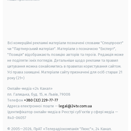
android
apple
smart tv
samsung smart tv
Всі комерційні рекламні матеріали позначені словами "Спецпроєкт"
чи "Партнерський матеріал". Матеріали з позначкою "Експерт",
"Позиція" відображають позицію авторів та героїв. Редакція може
не поділяти їхніх поглядів. Детальніше щодо реклами та правил
цитування можна ознайомитись в правилах користування сайтом.
Усі права захищені.
Матеріали сайту призначені для осіб старше
21
року (21+)
Онлайн-медіа «24 Канал»
пл. Галицька, буд. 15, м. Львів, 79008
Телефон
+380 (32) 229-77-77
Адреса електронної пошти —
legal@24tv.com.ua
Ідентифікатор онлайн-медіа в Реєстрі суб'єктів у сфері медіа —
R40-06057
© 2005—2026,
ПрАТ «Телерадіокомпанія "Люкс"», 24 Канал.