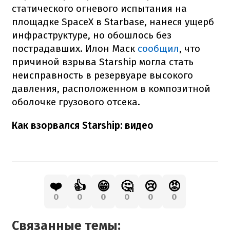
статического огневого испытания на
площадке SpaceX в Starbase, нанеся ущерб
инфраструктуре, но обошлось без
пострадавших. Илон Маск
сообщил
, что
причиной взрыва Starship могла стать
неисправность в резервуаре высокого
давления, расположенном в композитной
оболочке грузового отсека.
Как взорвался Starship: видео
❤️
👍
😁
🤔
😢
😡
0
0
0
0
0
0
Связанные темы: