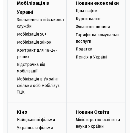
Мобілізація в
Новини економіки
Ціна нафти
Україні
Курси валют
Звільнення з військової
служби
Фінансові новини
Мобілізація 50+
Тарифи на комунальні
послуги
Мобілізація жінок
Податки
Контракт для 18-24-
річних
Пенсія в Україні
Відстрочка від
мобілізації
Мобілізація в Україні:
скільки осіб мобілізує
ТЦК
Кіно
Новини Освіти
Найцікавіші фільми
Міністерство освіти та
науки України
Українські фільми