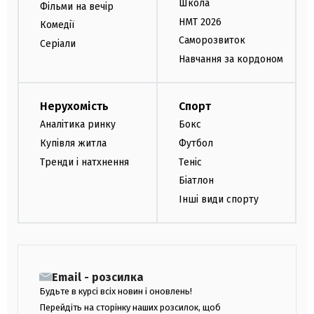
Школа
Фільми на вечір
НМТ 2026
Комедії
Саморозвиток
Серіали
Навчання за кордоном
Нерухомість
Спорт
Аналітика ринку
Бокс
Купівля житла
Футбол
Тренди і натхнення
Теніс
Біатлон
Інші види спорту
Email - розсилка
Будьте в курсі всіх новин і оновлень!
Перейдіть на сторінку наших розсилок, щоб