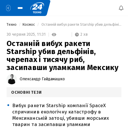
Техно
Космос
 Останній вибух ракети Starship убив дельфінів, черепах і тисячу риб, засипавши уламками Мексику 
2 хв
30 червня 2025,
11:31
Останній вибух ракети
Starship убив дельфінів,
черепах і тисячу риб,
засипавши уламками Мексику
Олександр Гайдамашко
ОСНОВНІ ТЕЗИ
Вибух ракети Starship компанії SpaceX
спричинив екологічну катастрофу в
Мексиканській затоці, убивши морських
тварин та засипавши уламками