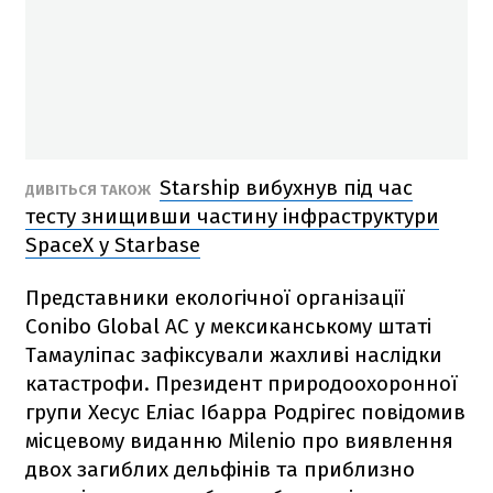
Starship вибухнув під час
ДИВІТЬСЯ ТАКОЖ
тесту знищивши частину інфраструктури
SpaceX у Starbase
Представники екологічної організації
Conibo Global AC у мексиканському штаті
Тамауліпас зафіксували жахливі наслідки
катастрофи. Президент природоохоронної
групи Хесус Еліас Ібарра Родрігес повідомив
місцевому виданню Milenio про виявлення
двох загиблих дельфінів та приблизно