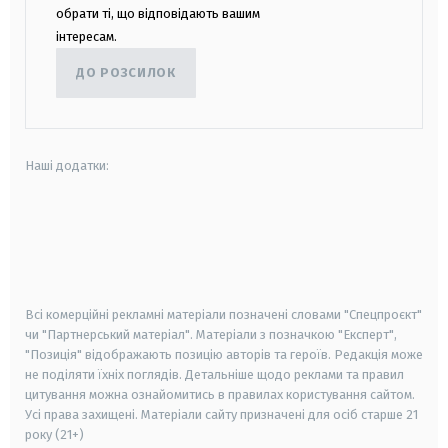
обрати ті, що відповідають вашим
інтересам.
ДО РОЗСИЛОК
Наші додатки:
android
apple
smart tv
samsung smart tv
Всі комерційні рекламні матеріали позначені словами "Спецпроєкт"
чи "Партнерський матеріал". Матеріали з позначкою "Експерт",
"Позиція" відображають позицію авторів та героїв. Редакція може
не поділяти їхніх поглядів. Детальніше щодо реклами та правил
цитування можна ознайомитись в правилах користування сайтом.
Усі права захищені.
Матеріали сайту призначені для осіб старше
21
року (21+)