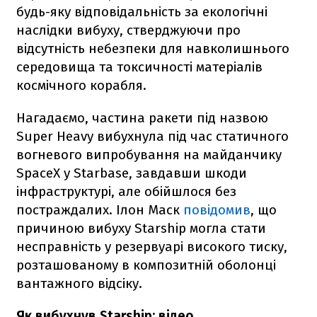
будь-яку відповідальність за екологічні
наслідки вибуху, стверджуючи про
відсутність небезпеки для навколишнього
середовища та токсичності матеріалів
космічного корабля.
Нагадаємо, частина ракети під назвою
Super Heavy вибухнула під час статичного
вогневого випробування на майданчику
SpaceX у Starbase, завдавши шкоди
інфраструктурі, але обійшлося без
постраждалих. Ілон Маск
повідомив
, що
причиною вибуху Starship могла стати
несправність у резервуарі високого тиску,
розташованому в композитній оболонці
вантажного відсіку.
Як вибухнув Starship: відео