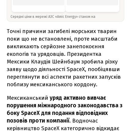
Середні ціни в мережі АЗС «Amic Energy» станом на
Точні причини загибелі морських тварин
поки що не встановлені, проте масштаби
викликають серйозне занепокоєння
екологів та урядовців. Президентка
Мексики Клаудія Шейнбаум зробила різку
заяву щодо діяльності SpaceX, пообіцявши
переглянути всі аспекти ракетних запусків
поблизу мексиканського кордону.
Мексиканський
уряд активно вивчає
порушення міжнародного законодавства з
боку SpaceX для подання відповідних
позовів проти компанії
. Водночас
керівництво SpaceX категорично відкидає