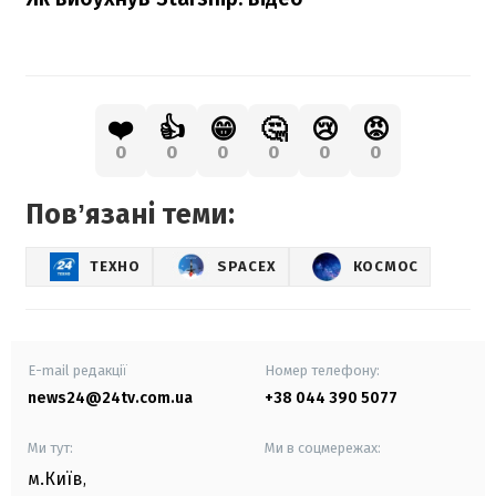
❤️
👍
😁
🤔
😢
😡
0
0
0
0
0
0
Повʼязані теми:
ТЕХНО
SPACEX
КОСМОС
E-mail редакції
Номер телефону:
news24@24tv.com.ua
+38 044 390 5077
Ми тут:
Ми в соцмережах:
м.Київ
,