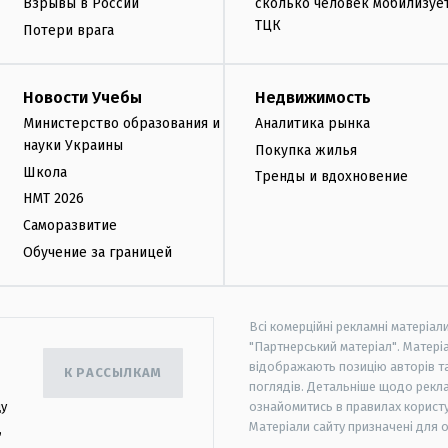
Взрывы в России
сколько человек мобилизуе
ТЦК
Потери врага
Новости Учебы
Недвижимость
Министерство образования и
Аналитика рынка
науки Украины
Покупка жилья
Школа
Тренды и вдохновение
НМТ 2026
Саморазвитие
Обучение за границей
Всі комерційні рекламні матеріал
"Партнерський матеріал". Матеріа
відображають позицію авторів та 
К РАССЫЛКАМ
поглядів. Детальніше щодо рекл
цу
ознайомитись в правилах користу
Матеріали сайту призначені для 
,