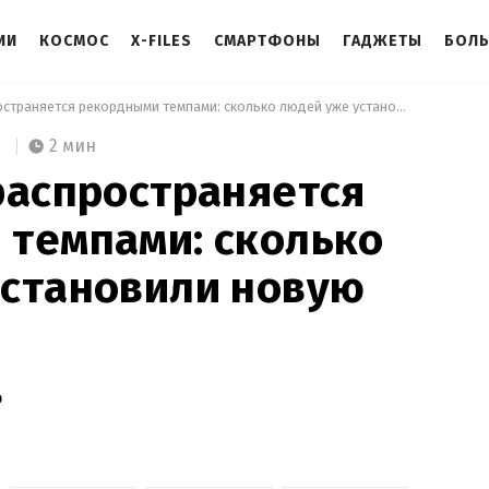
ИИ
КОСМОС
X-FILES
СМАРТФОНЫ
ГАДЖЕТЫ
БОЛ
 Windows 11 распространяется рекордными темпами: сколько людей уже установили новую ОС 
2 мин
распространяется
 темпами: сколько
установили новую
о