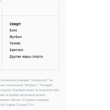
т
Спорт
Бокс
Футбол
Теннис
Биатлон
Другие виды спорта
и позначені словами "Спецпроєкт" чи
ли з позначкою "Експерт", "Позиція"
героїв. Редакція може не поділяти їхніх
ами та правил цитування можна
вання сайтом. Усі права захищені.
осіб старше
21 року (21+)