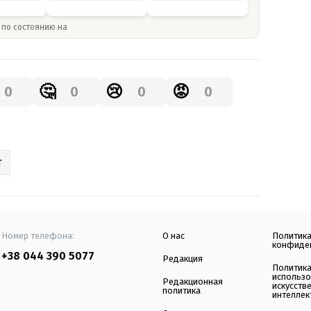
» по состоянию на
🤔
😢
😡
0
0
0
0
Т
Номер телефона:
О нас
Политик
конфиде
+38 044 390 5077
Редакция
Политик
использ
Редакционная
искусств
политика
интеллек