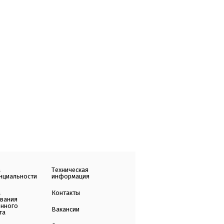
а
Техническая
нциальности
информация
а
Контакты
ования
енного
Вакансии
та