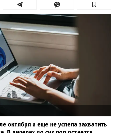
ле октября и еще не успела захватить
а. В лидерах до сих пор остается