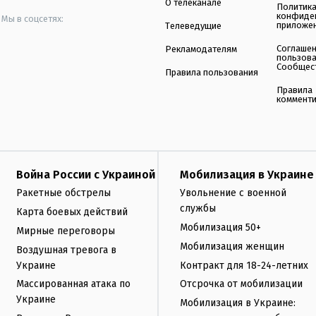
О телеканале
Политик
конфиде
Мы в соцсетях:
приложе
Телеведущие
Соглаше
Рекламодателям
пользов
Сообщес
Правила пользования
Правила
коммент
Война России с Украиной
Мобилизация в Украине
Ракетные обстрелы
Увольнение с военной
службы
Карта боевых действий
Мобилизация 50+
Мирные переговоры
Мобилизация женщин
Воздушная тревога в
Украине
Контракт для 18-24-летних
Массированная атака по
Отсрочка от мобилизации
Украине
Мобилизация в Украине: