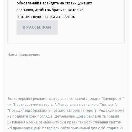
обновлений! Перейдите на страницу наших
рассылок, чтобы выбрать те, которые
соответствуют вашим интересам.
К РАССЫЛКАМ
Наши приложения:
android
apple
smart tv
samsung smart tv
Всі комерційні рекламні матеріали позначені словами "Спецпроєкт"
чи "Партнерський матеріал". Матеріали з позначкою "Експерт",
"Позиція" відображають позицію авторів та героїв. Редакція може
не поділяти їхніх поглядів. Детальніше щодо реклами та правил
цитування можна ознайомитись в правилах користування сайтом.
Усі права захищені.
Матеріали сайту призначені для осіб старше
21