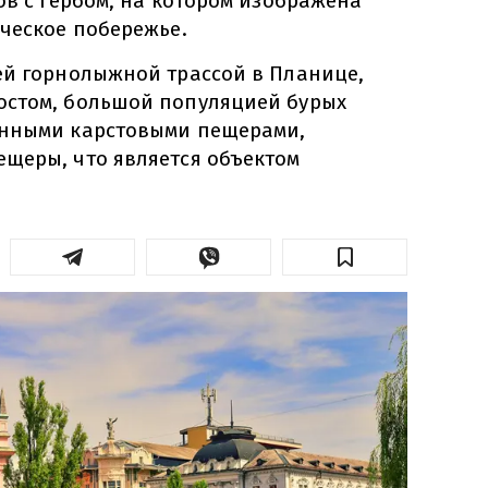
ов с гербом, на котором изображена
ическое побережье.
ей горнолыжной трассой в Планице,
остом, большой популяцией бурых
енными карстовыми пещерами,
щеры, что является объектом