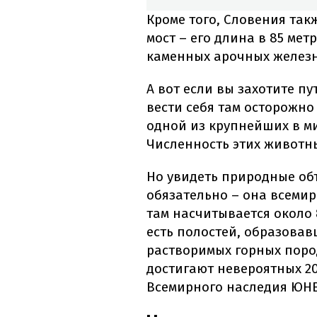
Кроме того, Словения та
мост – его длина в 85 ме
каменных арочных железн
А вот если вы захотите п
вести себя там осторожно
одной из крупнейших в м
Численность этих животны
Но увидеть природные об
обязательно – она всемир
там насчитывается около 
есть полостей, образова
растворимых горных поро
достигают невероятных 2
Всемирного наследия ЮН