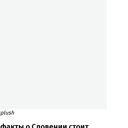
plush
факты о Словении стоит