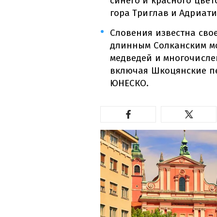
синего и красного цвет
гора Триглав и Адриат
Словения известна сво
длинным Солканским м
медведей и многочисл
включая Шкоцянские пе
ЮНЕСКО.