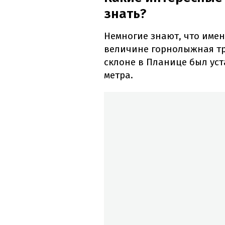
знать?
Немногие знают, что име
величине горнолыжная тр
склоне в Планице был ус
метра.