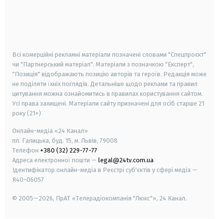
android
apple
smart tv
samsung smart tv
Всі комерційні рекламні матеріали позначені словами "Спецпроєкт"
чи "Партнерський матеріал". Матеріали з позначкою "Експерт",
"Позиція" відображають позицію авторів та героїв. Редакція може
не поділяти їхніх поглядів. Детальніше щодо реклами та правил
цитування можна ознайомитись в правилах користування сайтом.
Усі права захищені.
Матеріали сайту призначені для осіб старше
21
року (21+)
Онлайн-медіа «24 Канал»
пл. Галицька, буд. 15, м. Львів, 79008
Телефон
+380 (32) 229-77-77
Адреса електронної пошти —
legal@24tv.com.ua
Ідентифікатор онлайн-медіа в Реєстрі суб'єктів у сфері медіа —
R40-06057
© 2005—2026,
ПрАТ «Телерадіокомпанія "Люкс"», 24 Канал.