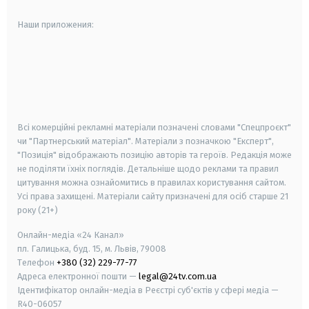
Наши приложения:
android
apple
smart tv
samsung smart tv
Всі комерційні рекламні матеріали позначені словами "Спецпроєкт"
чи "Партнерський матеріал". Матеріали з позначкою "Експерт",
"Позиція" відображають позицію авторів та героїв. Редакція може
не поділяти їхніх поглядів. Детальніше щодо реклами та правил
цитування можна ознайомитись в правилах користування сайтом.
Усі права захищені.
Матеріали сайту призначені для осіб старше
21
року (21+)
Онлайн-медіа «24 Канал»
пл. Галицька, буд. 15, м. Львів, 79008
Телефон
+380 (32) 229-77-77
Адреса електронної пошти —
legal@24tv.com.ua
Ідентифікатор онлайн-медіа в Реєстрі суб'єктів у сфері медіа —
R40-06057