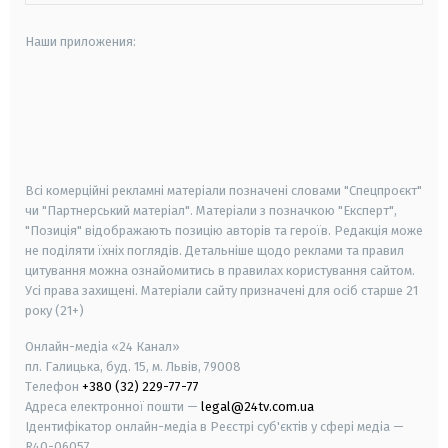
Наши приложения:
android
apple
smart tv
samsung smart tv
Всі комерційні рекламні матеріали позначені словами "Спецпроєкт"
чи "Партнерський матеріал". Матеріали з позначкою "Експерт",
"Позиція" відображають позицію авторів та героїв. Редакція може
не поділяти їхніх поглядів. Детальніше щодо реклами та правил
цитування можна ознайомитись в правилах користування сайтом.
Усі права захищені.
Матеріали сайту призначені для осіб старше
21
року (21+)
Онлайн-медіа «24 Канал»
пл. Галицька, буд. 15, м. Львів, 79008
Телефон
+380 (32) 229-77-77
Адреса електронної пошти —
legal@24tv.com.ua
Ідентифікатор онлайн-медіа в Реєстрі суб'єктів у сфері медіа —
R40-06057