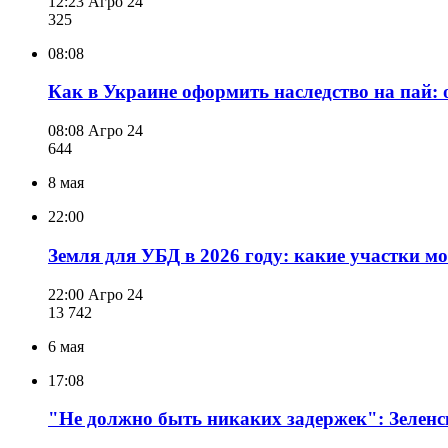
12:23
Агро 24
325
08:08
Как в Украине оформить наследство на пай:
08:08
Агро 24
644
8 мая
22:00
Земля для УБД в 2026 году: какие участки м
22:00
Агро 24
13 742
6 мая
17:08
"Не должно быть никаких задержек": Зеленс