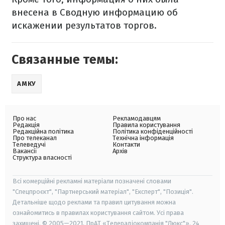
внесена в Сводную информацию об
искажении результатов торгов.
Связанные темы:
АМКУ
Про нас
Рекламодавцям
Редакція
Правила користування
Редакційна політика
Політика конфіденційності
Про телеканал
Технічна інформація
Телеведучі
Контакти
Вакансії
Архів
Структура власності
Всі комерційні рекламні матеріали позначені словами
"Спецпроєкт", "Партнерський матеріал", "Експерт", "Позиція".
Детальніше щодо реклами та правил цитування можна
ознайомитись в правилах користування сайтом. Усі права
захищені. © 2005—2021, ПрАТ «Телерадіокомпанія "Люкс"», 24