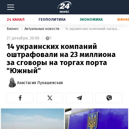
24 КАНАЛ
ГЕОПОЛИТИКА
ЭКОНОМИКА
ФИНА
Бизнес
Актуальные новости
14 украинских компаний оштрафовали на 23 миллиона за сговоры на торгах порта "Южный"
27 декабря,
20:06
1
14 украинских компаний
оштрафовали на 23 миллиона
за сговоры на торгах порта
"Южный"
Анастасия Лукашевская