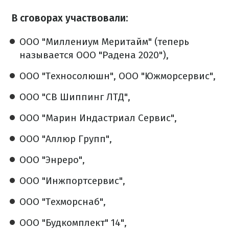
В сговорах участвовали:
ООО "Миллениум Меритайм" (теперь
называется ООО "Радена 2020"),
ООО "Техносолюшн", ООО "Южморсервис",
ООО "СВ Шиппинг ЛТД",
ООО "Марин Индастриал Сервис",
ООО "Аллюр Групп",
ООО "Энреро",
ООО "Инжпортсервис",
ООО "Техморснаб",
ООО "Будкомплект" 14",