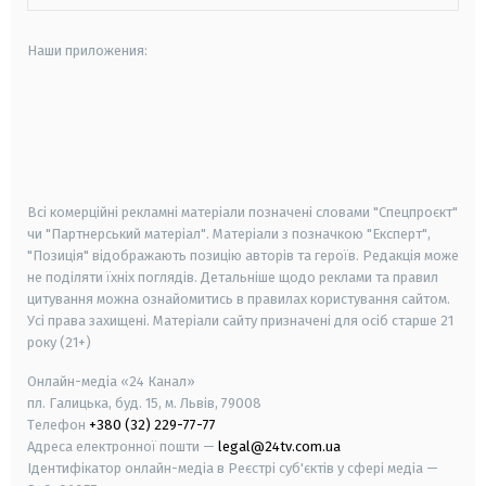
Наши приложения:
android
apple
smart tv
samsung smart tv
Всі комерційні рекламні матеріали позначені словами "Спецпроєкт"
чи "Партнерський матеріал". Матеріали з позначкою "Експерт",
"Позиція" відображають позицію авторів та героїв. Редакція може
не поділяти їхніх поглядів. Детальніше щодо реклами та правил
цитування можна ознайомитись в правилах користування сайтом.
Усі права захищені.
Матеріали сайту призначені для осіб старше
21
року (21+)
Онлайн-медіа «24 Канал»
пл. Галицька, буд. 15, м. Львів, 79008
Телефон
+380 (32) 229-77-77
Адреса електронної пошти —
legal@24tv.com.ua
Ідентифікатор онлайн-медіа в Реєстрі суб'єктів у сфері медіа —