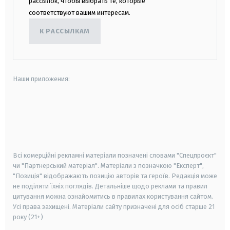
рассылок, чтобы выбрать те, которые
соответствуют вашим интересам.
К РАССЫЛКАМ
Наши приложения:
android
apple
smart tv
samsung smart tv
Всі комерційні рекламні матеріали позначені словами "Спецпроєкт"
чи "Партнерський матеріал". Матеріали з позначкою "Експерт",
"Позиція" відображають позицію авторів та героїв. Редакція може
не поділяти їхніх поглядів. Детальніше щодо реклами та правил
цитування можна ознайомитись в правилах користування сайтом.
Усі права захищені.
Матеріали сайту призначені для осіб старше
21
року (21+)