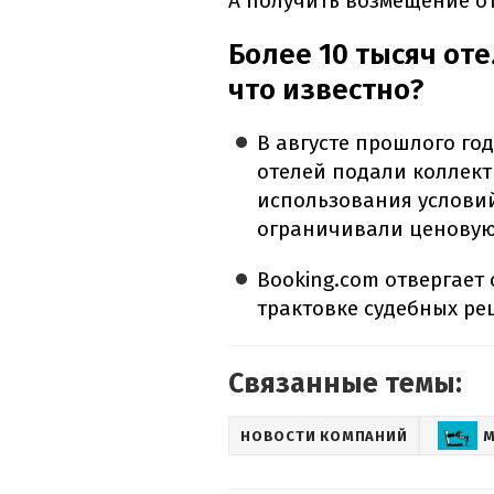
А получить возмещение от
Более 10 тысяч оте
что известно?
В августе прошлого год
отелей подали коллек
использования условий
ограничивали ценовую
Booking.com отвергает
трактовке судебных ре
Связанные темы:
НОВОСТИ КОМПАНИЙ