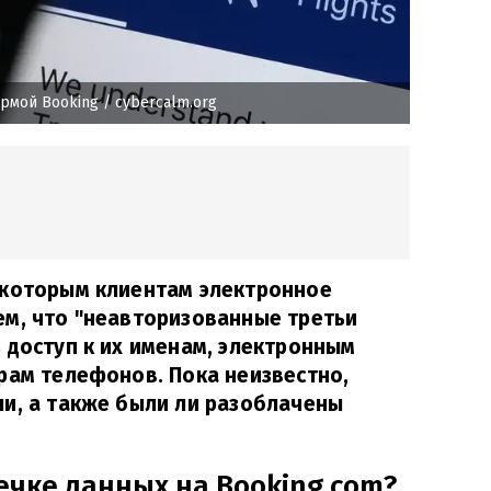
ормой Booking
/ cybercalm.org
екоторым клиентам электронное
ем, что "неавторизованные третьи
 доступ к их именам, электронным
рам телефонов. Пока неизвестно,
и, а также были ли разоблачены
течке данных на Booking.com?