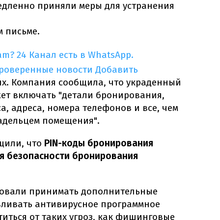
едленно приняли меры для устранения
м письме.
am?
24 Канал есть в WhatsApp.
проверенные новости
Добавить
ых. Компания сообщила, что украденный
ет включать "детали бронирования,
а, адреса, номера телефонов и все, чем
ладельцем помещения".
щили, что
PIN-коды бронирования
я безопасности бронирования
довали принимать дополнительные
авливать антивирусное программное
иться от таких угроз, как фишинговые