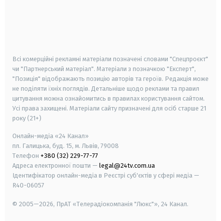
android
apple
smart tv
samsung smart tv
Всі комерційні рекламні матеріали позначені словами "Спецпроєкт"
чи "Партнерський матеріал". Матеріали з позначкою "Експерт",
"Позиція" відображають позицію авторів та героїв. Редакція може
не поділяти їхніх поглядів. Детальніше щодо реклами та правил
цитування можна ознайомитись в правилах користування сайтом.
Усі права захищені.
Матеріали сайту призначені для осіб старше
21
року (21+)
Онлайн-медіа «24 Канал»
пл. Галицька, буд. 15, м. Львів, 79008
Телефон
+380 (32) 229-77-77
Адреса електронної пошти —
legal@24tv.com.ua
Ідентифікатор онлайн-медіа в Реєстрі суб'єктів у сфері медіа —
R40-06057
© 2005—2026,
ПрАТ «Телерадіокомпанія "Люкс"», 24 Канал.