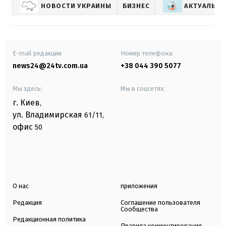
НОВОСТИ УКРАИНЫ
БИЗНЕС
АКТУАЛЬНЫ
E-mail редакции
Номер телефона:
news24@24tv.com.ua
+38 044 390 5077
Мы здесь:
Мы в соцсетях:
г. Киев
,
ул. Владимирская
61/11,
офис
50
О нас
приложения
Редакция
Соглашение пользователя
Сообщества
Редакционная политика
Правила комментирования