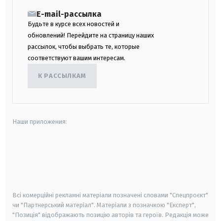
E-mail-рассылка
Будьте в курсе всех новостей и
обновлений! Перейдите на страницу наших
рассылок, чтобы выбрать те, которые
соответствуют вашим интересам.
К РАССЫЛКАМ
Наши приложения:
android
apple
smart tv
samsung smart tv
Всі комерційні рекламні матеріали позначені словами "Спецпроєкт"
чи "Партнерський матеріал". Матеріали з позначкою "Експерт",
"Позиція" відображають позицію авторів та героїв. Редакція може