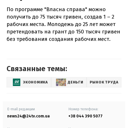
По программе "Власна справа" можно
получить до 75 тысяч гривен, создав 1 – 2
рабочих места. Молодежь до 25 лет может
претендовать на грант до 150 тысяч гривен
без требования создания рабочих мест.
Связанные темы:
ЭКОНОМИКА
ДЕНЬГИ
РЫНОК ТРУДА
Б
E-mail редакции
Номер телефона:
news24@24tv.com.ua
+38 044 390 5077