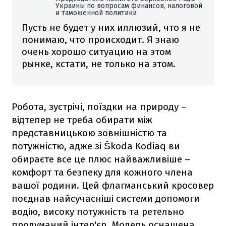
Украины по вопросам финансов, налоговой
и таможенной политики
Пусть не будет у них иллюзий, что я не
понимаю, что происходит. Я знаю
очень хорошо ситуацию на этом
рынке, кстати, не только на этом.
Робота, зустрічі, поїздки на природу –
відтепер не треба обирати між
представницькою зовнішністю та
потужністю, адже зі Škoda Kodiaq ви
обираєте все це плюс найважливіше –
комфорт та безпеку для кожного члена
вашої родини. Цей флагманський кросовер
поєднав найсучасніші системи допомоги
водію, високу потужність та ретельно
продуманий інтер'єр. Модель оснащена