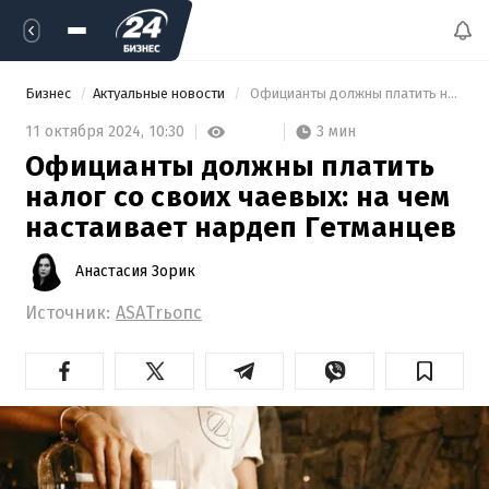
Бизнес
Актуальные новости
 Официанты должны платить налог со своих чаевых: на чем настаивает нардеп Гетманцев 
3 мин
11 октября 2024,
10:30
Официанты должны платить
налог со своих чаевых: на чем
настаивает нардеп Гетманцев
Анастасия Зорик
Источник:
ASATrьопс