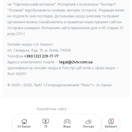
чи "Партнерський матеріал". Матеріали з позначкою "Експерт",
"Позиція" відображають позицію авторів та героїв. Редакція може
не поділяти їхніх поглядів. Детальніше щодо реклами та правил
цитування можна ознайомитись в правилах користування сайтом.
Усі права захищені.
Матеріали сайту призначені для осіб старше
21
року (21+)
Онлайн-медіа «24 Канал»
пл. Галицька, буд. 15, м. Львів, 79008
Телефон
+380 (32) 229-77-77
Адреса електронної пошти —
legal@24tv.com.ua
Ідентифікатор онлайн-медіа в Реєстрі суб'єктів у сфері медіа —
R40-06057
© 2005—2026,
ПрАТ «Телерадіокомпанія "Люкс"», 24 Канал.
Разработка сайта
-
24 Канал
TV
Игры
Погода
Кабинет