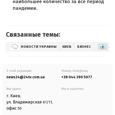
наибольшее количество за все период
пандемии.
Связанные темы:
НОВОСТИ УКРАИНЫ
КИЕВ
БИЗНЕС
АК
E-mail редакции
Номер телефона:
news24@24tv.com.ua
+38 044 390 5077
Мы здесь:
Мы в соцсетях:
г. Киев
,
ул. Владимирская
61/11,
офис
50