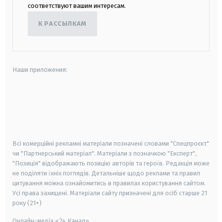
соответствуют вашим интересам.
К РАССЫЛКАМ
Наши приложения:
android
apple
smart tv
samsung smart tv
Всі комерційні рекламні матеріали позначені словами "Спецпроєкт"
чи "Партнерський матеріал". Матеріали з позначкою "Експерт",
"Позиція" відображають позицію авторів та героїв. Редакція може
не поділяти їхніх поглядів. Детальніше щодо реклами та правил
цитування можна ознайомитись в правилах користування сайтом.
Усі права захищені.
Матеріали сайту призначені для осіб старше
21
року (21+)
Онлайн-медіа «24 Канал»