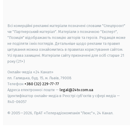
android
apple
smart tv
samsung smart tv
Всі комерційні рекламні матеріали позначені словами "Спецпроєкт"
чи "Партнерський матеріал". Матеріали з позначкою "Експерт",
"Позиція" відображають позицію авторів та героїв. Редакція може
не поділяти їхніх поглядів. Детальніше щодо реклами та правил
цитування можна ознайомитись в правилах користування сайтом.
Усі права захищені.
Матеріали сайту призначені для осіб старше
21
року (21+)
Онлайн-медіа «24 Канал»
пл. Галицька, буд. 15, м. Львів, 79008
Телефон
+380 (32) 229-77-77
Адреса електронної пошти —
legal@24tv.com.ua
Ідентифікатор онлайн-медіа в Реєстрі суб'єктів у сфері медіа —
R40-06057
© 2005—2026,
ПрАТ «Телерадіокомпанія "Люкс"», 24 Канал.