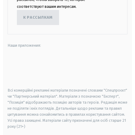
соответствуют вашим интересам.
К РАССЫЛКАМ
Наши приложения:
android
apple
smart tv
samsung smart tv
Всі комерційні рекламні матеріали позначені словами "Спецпроєкт"
чи "Партнерський матеріал". Матеріали з позначкою "Експерт",
"Позиція" відображають позицію авторів та героїв. Редакція може
не поділяти їхніх поглядів. Детальніше щодо реклами та правил
цитування можна ознайомитись в правилах користування сайтом.
Усі права захищені.
Матеріали сайту призначені для осіб старше
21
року (21+)