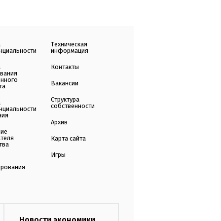
а
Техническая
нциальности
информация
а
Контакты
ования
енного
Вакансии
та
Структура
а
собственности
нциальности
ния
Архив
ние
ателя
Карта сайта
тва
Игры
ирования
Новости экономики