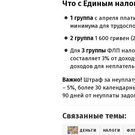
Что с Единым нало
1 группа
с апреля плат
минимума для трудоспо
2 группа
1 600 гривен 
Для
3 группы
ФЛП налог
составляет 3% от дохо
доходов для неплател
Важно!
Штраф за неуплату
– 5%, более 30 календарн
90 дней от неуплаты задо
Связанные темы:
ДЕНЬГИ
НАЛОГИ
ФЛ