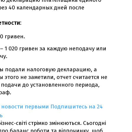
рез 40 календарных дней после
тности:
0 гривен.
 1 020 гривен за каждую неподачу или
чу.
вы подали налоговую декларацию, а
ы этого не заметили, отчет считается не
 подачи до установленного периода,
раф.
 новости первыми
Подпишитесь на 24
ь
знес-світі стрімко змінюються. Сьогодні
про баланс роботи та відпочинку, щоб