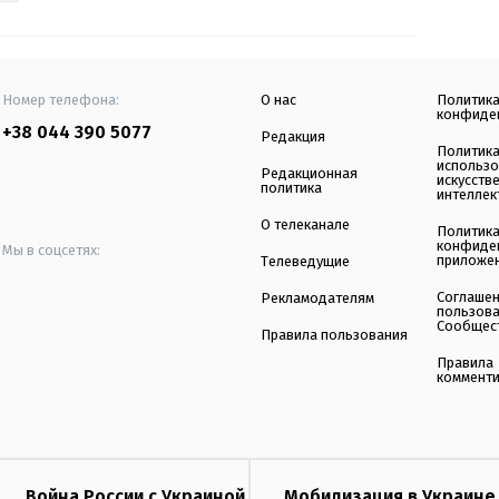
Номер телефона:
О нас
Политик
конфиде
+38 044 390 5077
Редакция
Политик
использ
Редакционная
искусств
политика
интеллек
О телеканале
Политик
конфиде
Мы в соцсетях:
приложе
Телеведущие
Соглаше
Рекламодателям
пользов
Сообщес
Правила пользования
Правила
коммент
Война России с Украиной
Мобилизация в Украине