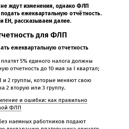
 не ждут изменения, однако ФЛП
 подать ежеквартальную отчётность.
и ЕН, рассказываем далее.
тчетность для ФЛП
вать ежеквартальную отчетность
 платят 5% единого налога должны
ю отчетность до 10 мая за I квартал;
1 и 2 группы, которые меняют свою
на 2 вторую или 3 группу.
мление и ошибки: как правильно
свой ФЛП
без наемных работников подают
ую декларацию плательщика единого