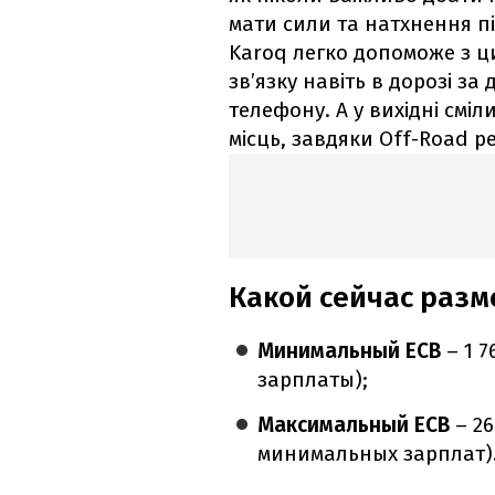
мати сили та натхнення п
Karoq легко допоможе з ц
зв’язку навіть в дорозі з
телефону. А у вихідні смі
місць, завдяки Off-Road р
Какой сейчас разм
Минимальный ЕСВ
– 1 7
зарплаты);
Максимальный ЕСВ
– 26
минимальных зарплат)