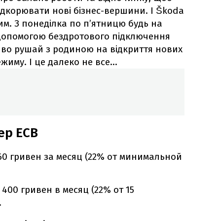
ідкорювати нові бізнес-вершини. І Škoda
им. З понеділка по п’ятницю будь на
а допомогою бездротового підключення
ливо рушай з родиною на відкриття нових
ежиму. І це далеко не все…
ер ЕСВ
60 гривен за месяц (22% от минимальной
 400 гривен в месяц (22% от 15
.