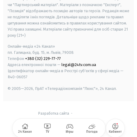
чи "Партнерський матеріал". Матеріали з позначкою "Експерт",
"Позиція" відображають позицію авторів та героїв. Редакція може
не поділяти їхніх поглядів. Детальніше щодо реклами та правил
цитування можна ознайомитись в правилах користування сайтом.
Усі права захищені.
Матеріали сайту призначені для осіб старше
21
року (21+)
Онлайн-медіа «24 Канал»
пл. Галицька, буд. 15, м. Львів, 79008
Телефон
+380 (32) 229-77-77
Адреса електронної пошти —
legal@24tv.com.ua
Ідентифікатор онлайн-медіа в Реєстрі суб'єктів у сфері медіа —
R40-06057
© 2005—2026,
ПрАТ «Телерадіокомпанія "Люкс"», 24 Канал.
Разработка сайта
-
24 Канал
TV
Игры
Погода
Кабинет