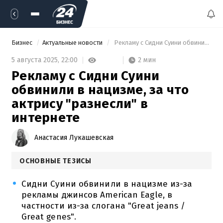
Бизнес
Актуальные новости
 Рекламу с Сидни Суини обвинили в нацизме, за что актрису "разнесли" в интернете 
2 мин
5 августа 2025,
22:00
Рекламу с Сидни Суини
обвинили в нацизме, за что
актрису "разнесли" в
интернете
Анастасия Лукашевская
ОСНОВНЫЕ ТЕЗИСЫ
Сидни Суини обвинили в нацизме из-за
рекламы джинсов American Eagle, в
частности из-за слогана "Great jeans /
Great genes".