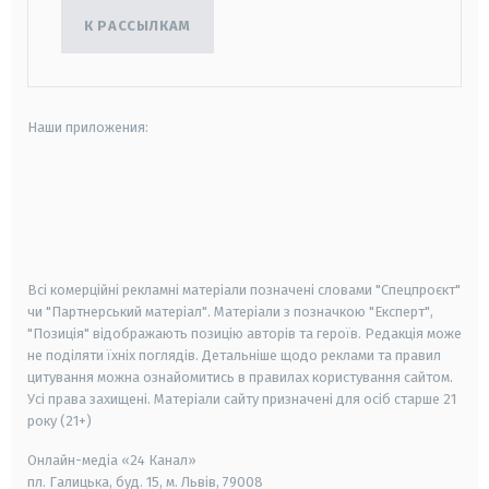
К РАССЫЛКАМ
Наши приложения:
android
apple
smart tv
samsung smart tv
Всі комерційні рекламні матеріали позначені словами "Спецпроєкт"
чи "Партнерський матеріал". Матеріали з позначкою "Експерт",
"Позиція" відображають позицію авторів та героїв. Редакція може
не поділяти їхніх поглядів. Детальніше щодо реклами та правил
цитування можна ознайомитись в правилах користування сайтом.
Усі права захищені.
Матеріали сайту призначені для осіб старше
21
року (21+)
Онлайн-медіа «24 Канал»
пл. Галицька, буд. 15, м. Львів, 79008