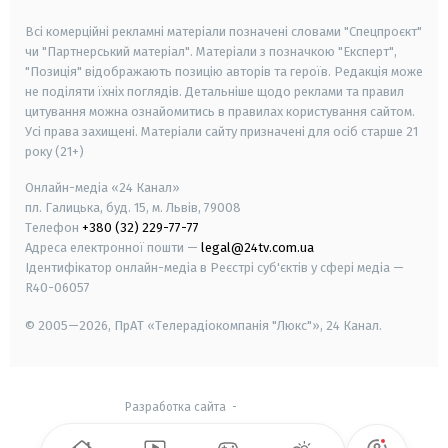
smart tv
samsung smart tv
Всі комерційні рекламні матеріали позначені словами "Спецпроєкт"
чи "Партнерський матеріал". Матеріали з позначкою "Експерт",
"Позиція" відображають позицію авторів та героїв. Редакція може
не поділяти їхніх поглядів. Детальніше щодо реклами та правил
цитування можна ознайомитись в правилах користування сайтом.
Усі права захищені.
Матеріали сайту призначені для осіб старше
21
року (21+)
Онлайн-медіа «24 Канал»
пл. Галицька, буд. 15, м. Львів, 79008
Телефон
+380 (32) 229-77-77
Адреса електронної пошти —
legal@24tv.com.ua
Ідентифікатор онлайн-медіа в Реєстрі суб'єктів у сфері медіа —
R40-06057
© 2005—2026,
ПрАТ «Телерадіокомпанія "Люкс"», 24 Канал.
Разработка сайта
-