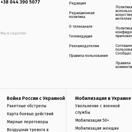
+38 044 390 5077
Редакция
Политик
использ
Редакционная
искусств
политика
интеллек
О телеканале
Политик
конфиде
Мы в соцсетях:
приложе
Телеведущие
Соглаше
Рекламодателям
пользов
Сообщес
Правила пользования
Правила
коммент
Война России с Украиной
Мобилизация в Украине
Ракетные обстрелы
Увольнение с военной
службы
Карта боевых действий
Мобилизация 50+
Мирные переговоры
Мобилизация женщин
Воздушная тревога в