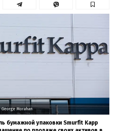
 George Morahan
ль бумажной упаковки Smurfit Kapp
лашение по продаже своих активов в