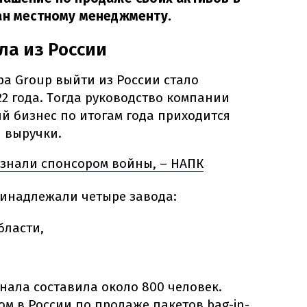
ан местному менеджменту.
ла из России
pа Group выйти из России стало
22 года. Тогда руководство компании
ий бизнес по итогам года приходится
 выручки.
изнали спонсором войны, – НАПК
ринадлежали четыре завода:
бласти,
нала составила около 800 человек.
ом в России по продаже пакетов bag-in-