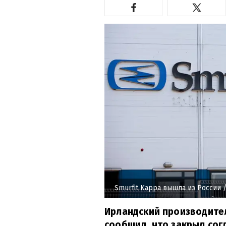
Smurfit Kappа вышла из России
/
Ирландский производите
сообщил, что закрыл сог