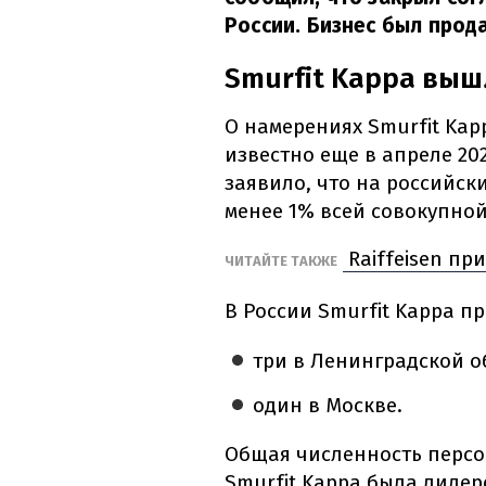
России. Бизнес был прод
Smurfit Kappа выш
О намерениях Smurfit Kap
известно еще в апреле 20
заявило, что на российск
менее 1% всей совокупной
Raiffeisen пр
ЧИТАЙТЕ ТАКЖЕ
В России Smurfit Kappa п
три в Ленинградской о
один в Москве.
Общая численность персо
Smurfit Kappa была лидер