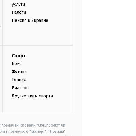
услуги
Налоги
Пенсия в Украине
т
Спорт
Бокс
Футбол
Теннис
Биатлон
Другие виды спорта
и позначені словами "Спецпроєкт" чи
ли з позначкою "Експерт", "Позиція"