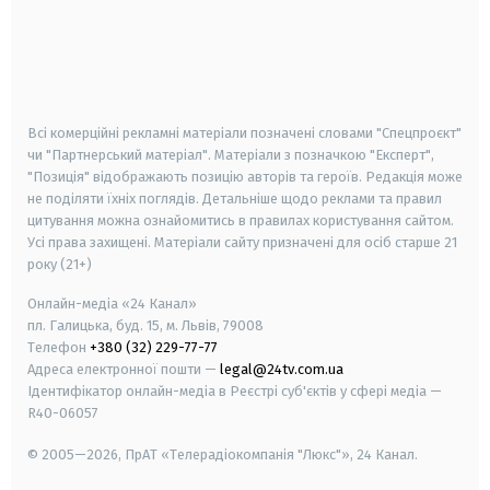
android
apple
smart tv
samsung smart tv
Всі комерційні рекламні матеріали позначені словами "Спецпроєкт"
чи "Партнерський матеріал". Матеріали з позначкою "Експерт",
"Позиція" відображають позицію авторів та героїв. Редакція може
не поділяти їхніх поглядів. Детальніше щодо реклами та правил
цитування можна ознайомитись в правилах користування сайтом.
Усі права захищені.
Матеріали сайту призначені для осіб старше
21
року (21+)
Онлайн-медіа «24 Канал»
пл. Галицька, буд. 15, м. Львів, 79008
Телефон
+380 (32) 229-77-77
Адреса електронної пошти —
legal@24tv.com.ua
Ідентифікатор онлайн-медіа в Реєстрі суб'єктів у сфері медіа —
R40-06057
© 2005—2026,
ПрАТ «Телерадіокомпанія "Люкс"», 24 Канал.