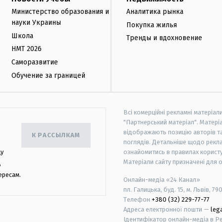
Министерство образования и
Аналитика рынка
науки Украины
Покупка жилья
Школа
Тренды и вдохновение
НМТ 2026
Саморазвитие
Обучение за границей
Всі комерційні рекламні матеріал
"Партнерський матеріал". Матеріа
відображають позицію авторів та 
К РАССЫЛКАМ
поглядів. Детальніше щодо рекл
цу
ознайомитись в правилах користу
Матеріали сайту призначені для 
,
ересам.
Онлайн-медіа «24 Канал»
пл. Галицька, буд. 15, м. Львів, 79
Телефон
+380 (32) 229-77-77
Адреса електронної пошти —
leg
Ідентифікатор онлайн-медіа в Реє