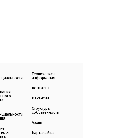
а
Техническая
нциальности
информация
а
Контакты
ования
енного
Вакансии
та
Структура
а
собственности
нциальности
ния
Архив
ние
ателя
Карта сайта
тва