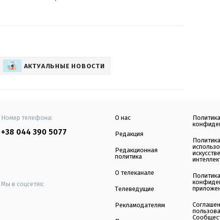
АКТУАЛЬНЫЕ НОВОСТИ
Номер телефона:
О нас
Политик
конфиде
+38 044 390 5077
Редакция
Политик
использ
Редакционная
искусств
политика
интеллек
О телеканале
Политик
конфиде
Мы в соцсетях:
приложе
Телеведущие
Соглаше
Рекламодателям
пользов
Сообщес