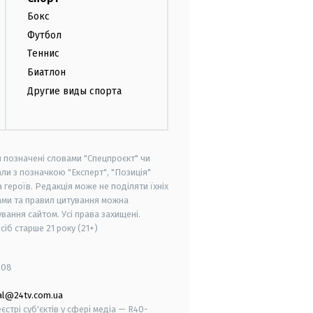
Бокс
Футбол
Теннис
Биатлон
Другие виды спорта
и позначені словами "Спецпроєкт" чи
ли з позначкою "Експерт", "Позиція"
героїв. Редакція може не поділяти їхніх
ами та правил цитування можна
вання сайтом. Усі права захищені.
осіб старше
21 року (21+)
008
al@24tv.com.ua
стрі суб'єктів у сфері медіа — R40-