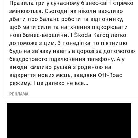
Правила гри у сучасному бізнес-світі стрімко
змінюються. Сьогодні як ніколи важливо
дбати про баланс роботи та відпочинку,
щоб мати сили та натхнення підкорювати
нові бізнес-вершини. І Škoda Karoq легко
допоможе з цим. З понеділка по п’ятницю
будь на зв’язку навіть в дорозі за допомогою
бездротового підключення телефону. А у
вихідні сміливо рушай з родиною на
відкриття нових місць, завдяки Off-Road
режиму. І це далеко не все…