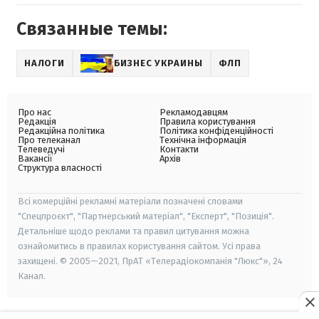
Связанные темы:
НАЛОГИ
БИЗНЕС УКРАИНЫ
ФЛП
Про нас
Рекламодавцям
Редакція
Правила користування
Редакційна політика
Політика конфіденційності
Про телеканал
Технічна інформація
Телеведучі
Контакти
Вакансії
Архів
Структура власності
Всі комерційні рекламні матеріали позначені словами
"Спецпроєкт", "Партнерський матеріал", "Експерт", "Позиція".
Детальніше щодо реклами та правил цитування можна
ознайомитись в правилах користування сайтом. Усі права
захищені. © 2005—2021, ПрАТ «Телерадіокомпанія "Люкс"», 24
Канал.