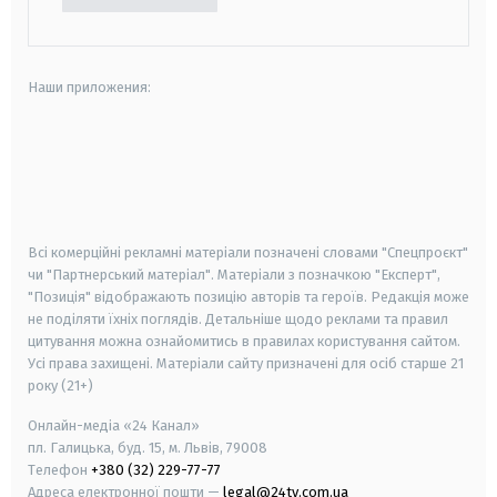
Наши приложения:
android
apple
smart tv
samsung smart tv
Всі комерційні рекламні матеріали позначені словами "Спецпроєкт"
чи "Партнерський матеріал". Матеріали з позначкою "Експерт",
"Позиція" відображають позицію авторів та героїв. Редакція може
не поділяти їхніх поглядів. Детальніше щодо реклами та правил
цитування можна ознайомитись в правилах користування сайтом.
Усі права захищені.
Матеріали сайту призначені для осіб старше
21
року (21+)
Онлайн-медіа «24 Канал»
пл. Галицька, буд. 15, м. Львів, 79008
Телефон
+380 (32) 229-77-77
Адреса електронної пошти —
legal@24tv.com.ua