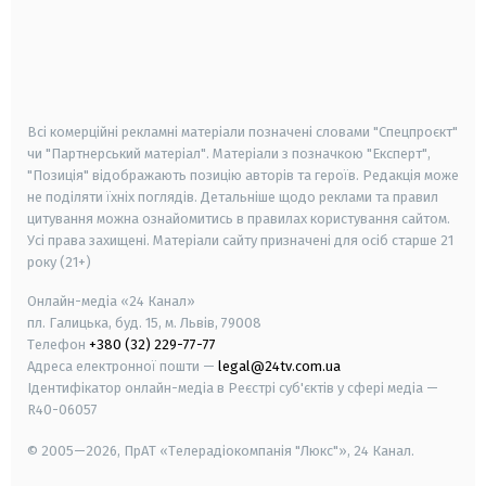
android
apple
smart tv
samsung smart tv
Всі комерційні рекламні матеріали позначені словами "Спецпроєкт"
чи "Партнерський матеріал". Матеріали з позначкою "Експерт",
"Позиція" відображають позицію авторів та героїв. Редакція може
не поділяти їхніх поглядів. Детальніше щодо реклами та правил
цитування можна ознайомитись в правилах користування сайтом.
Усі права захищені.
Матеріали сайту призначені для осіб старше
21
року (21+)
Онлайн-медіа «24 Канал»
пл. Галицька, буд. 15, м. Львів, 79008
Телефон
+380 (32) 229-77-77
Адреса електронної пошти —
legal@24tv.com.ua
Ідентифікатор онлайн-медіа в Реєстрі суб'єктів у сфері медіа —
R40-06057
© 2005—2026,
ПрАТ «Телерадіокомпанія "Люкс"», 24 Канал.