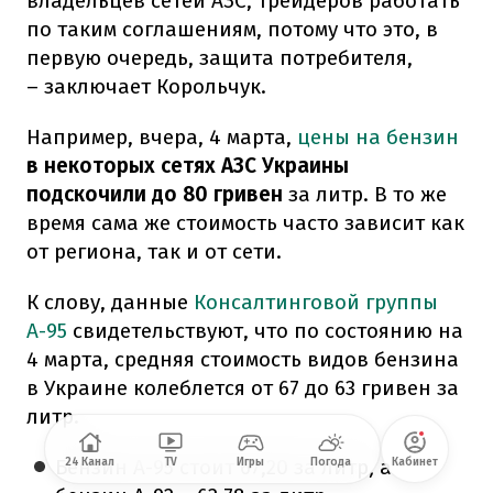
владельцев сетей АЗС, трейдеров работать
по таким соглашениям, потому что это, в
первую очередь, защита потребителя,
– заключает Корольчук.
Например, вчера, 4 марта,
цены на бензин
в некоторых сетях АЗС Украины
подскочили до 80 гривен
за литр. В то же
время сама же стоимость часто зависит как
от региона, так и от сети.
К слову, данные
Консалтинговой группы
А-95
свидетельствуют, что по состоянию на
4 марта, средняя стоимость видов бензина
в Украине колеблется от 67 до 63 гривен за
литр.
Бензин А-95 стоит 67,20 за литр, а
24 Канал
TV
Игры
Погода
Кабинет