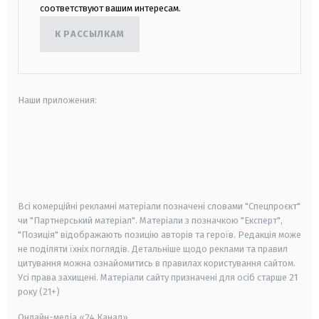
соответствуют вашим интересам.
К РАССЫЛКАМ
Наши приложения:
android
apple
smart tv
samsung smart tv
Всі комерційні рекламні матеріали позначені словами "Спецпроєкт"
чи "Партнерський матеріал". Матеріали з позначкою "Експерт",
"Позиція" відображають позицію авторів та героїв. Редакція може
не поділяти їхніх поглядів. Детальніше щодо реклами та правил
цитування можна ознайомитись в правилах користування сайтом.
Усі права захищені.
Матеріали сайту призначені для осіб старше
21
року (21+)
Онлайн-медіа «24 Канал»