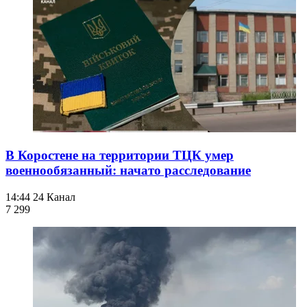
В Коростене на территории ТЦК умер
военнообязанный: начато расследование
14:44
24 Канал
7 299