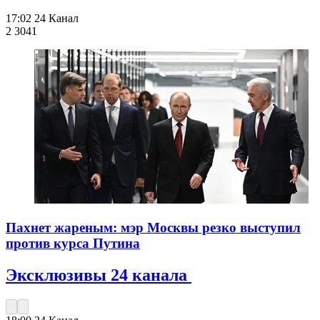
17:02
24 Канал
2 304
1
Пахнет жареным: мэр Москвы резко выступил
против курса Путина
Эксклюзивы 24 канала