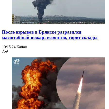
После взрывов в Брянске разразился
масштабный пожар: вероятно, горят склады
19:15
24 Канал
759