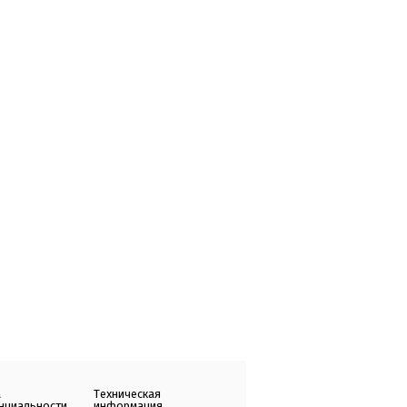
а
Техническая
нциальности
информация