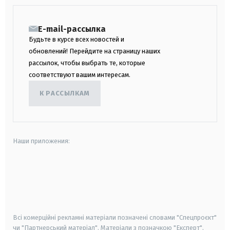
E-mail-рассылка
Будьте в курсе всех новостей и
обновлений! Перейдите на страницу наших
рассылок, чтобы выбрать те, которые
соответствуют вашим интересам.
К РАССЫЛКАМ
Наши приложения:
android
apple
smart tv
samsung smart tv
Всі комерційні рекламні матеріали позначені словами "Спецпроєкт"
чи "Партнерський матеріал". Матеріали з позначкою "Експерт",