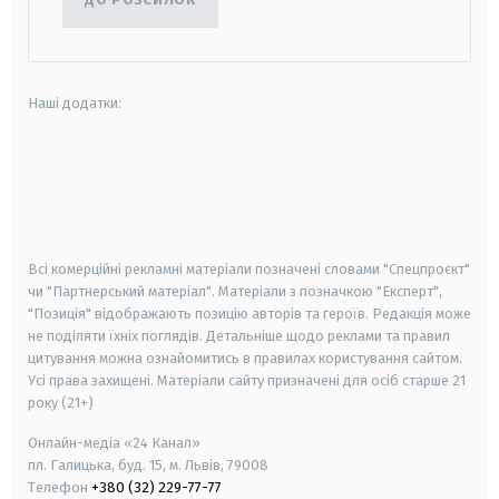
Наші додатки:
android
apple
smart tv
samsung smart tv
Всі комерційні рекламні матеріали позначені словами "Спецпроєкт"
чи "Партнерський матеріал". Матеріали з позначкою "Експерт",
"Позиція" відображають позицію авторів та героїв. Редакція може
не поділяти їхніх поглядів. Детальніше щодо реклами та правил
цитування можна ознайомитись в правилах користування сайтом.
Усі права захищені.
Матеріали сайту призначені для осіб старше
21
року (21+)
Онлайн-медіа «24 Канал»
пл. Галицька, буд. 15, м. Львів, 79008
Телефон
+380 (32) 229-77-77