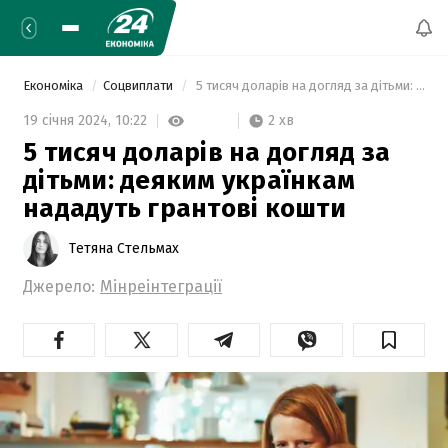
Економіка
Соцвиплати
 5 тисяч доларів на догляд за дітьми: деяким українкам нададуть грантові кошти 
2 хв
19 січня 2024,
10:22
5 тисяч доларів на догляд за
дітьми: деяким українкам
нададуть грантові кошти
Тетяна Стельмах
Джерело:
Мінреінтеграції