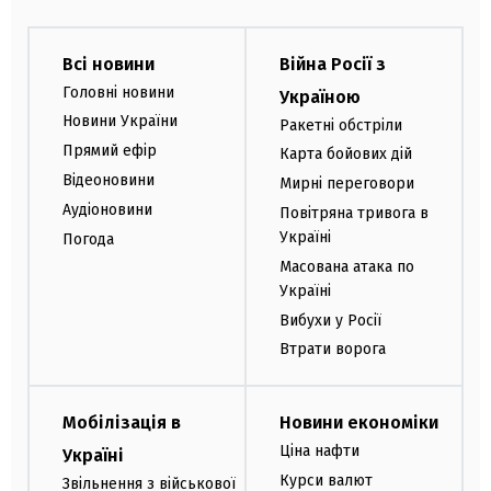
Всі новини
Війна Росії з
Головні новини
Україною
Новини України
Ракетні обстріли
Прямий ефір
Карта бойових дій
Відеоновини
Мирні переговори
Аудіоновини
Повітряна тривога в
Україні
Погода
Масована атака по
Україні
Вибухи у Росії
Втрати ворога
Мобілізація в
Новини економіки
Ціна нафти
Україні
Курси валют
Звільнення з військової