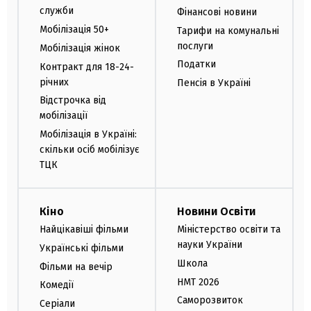
служби
Фінансові новини
Мобілізація 50+
Тарифи на комунальні
послуги
Мобілізація жінок
Податки
Контракт для 18-24-
річних
Пенсія в Україні
Відстрочка від
мобілізації
Мобілізація в Україні:
скільки осіб мобілізує
ТЦК
Кіно
Новини Освіти
Найцікавіші фільми
Міністерство освіти та
науки України
Українські фільми
Школа
Фільми на вечір
НМТ 2026
Комедії
Саморозвиток
Серіали