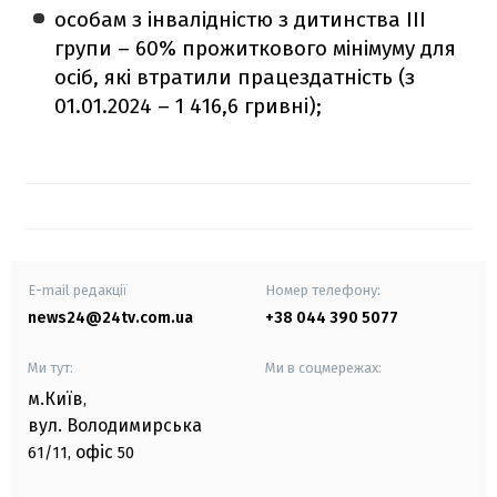
особам з інвалідністю з дитинства III
групи – 60% прожиткового мінімуму для
осіб, які втратили працездатність (з
01.01.2024 – 1 416,6 гривні);
E-mail редакції
Номер телефону:
news24@24tv.com.ua
+38 044 390 5077
Ми тут:
Ми в соцмережах:
м.Київ
,
вул. Володимирська
офіс
61/11,
50