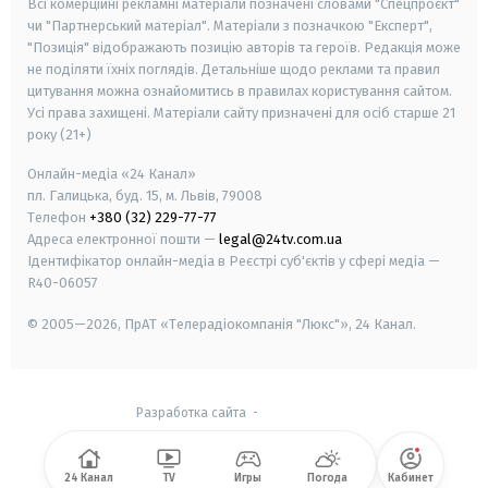
Всі комерційні рекламні матеріали позначені словами "Спецпроєкт"
чи "Партнерський матеріал". Матеріали з позначкою "Експерт",
"Позиція" відображають позицію авторів та героїв. Редакція може
не поділяти їхніх поглядів. Детальніше щодо реклами та правил
цитування можна ознайомитись в правилах користування сайтом.
Усі права захищені.
Матеріали сайту призначені для осіб старше
21
року (21+)
Онлайн-медіа «24 Канал»
пл. Галицька, буд. 15, м. Львів, 79008
Телефон
+380 (32) 229-77-77
Адреса електронної пошти —
legal@24tv.com.ua
Ідентифікатор онлайн-медіа в Реєстрі суб'єктів у сфері медіа —
R40-06057
© 2005—2026,
ПрАТ «Телерадіокомпанія "Люкс"», 24 Канал.
Разработка сайта
-
24 Канал
TV
Игры
Погода
Кабинет